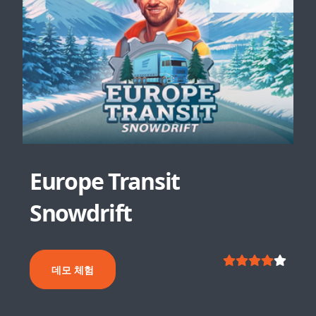
Europe Transit
Snowdrift
데모 체험