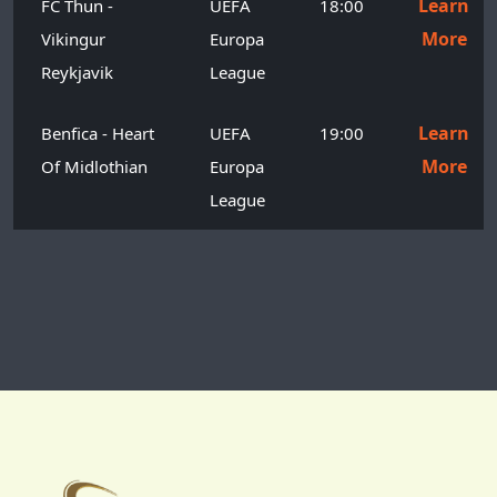
Learn
FC Thun -
UEFA
18:00
More
Vikingur
Europa
Reykjavik
League
Learn
Benfica - Heart
UEFA
19:00
More
Of Midlothian
Europa
League