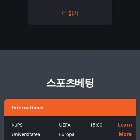
더 읽기
스포츠베팅
International
Learn
KuPS -
UEFA
15:00
More
Universitatea
Europa