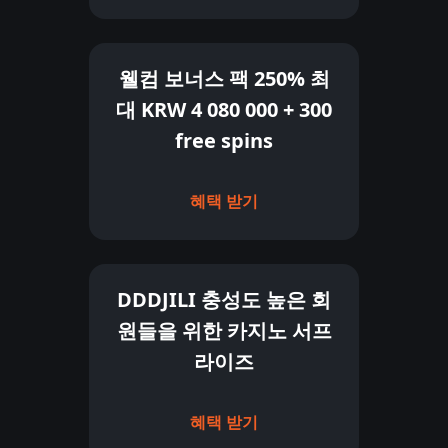
웰컴 보너스 팩 250% 최
대 KRW 4 080 000 + 300
free spins
혜택 받기
DDDJILI 충성도 높은 회
원들을 위한 카지노 서프
라이즈
혜택 받기