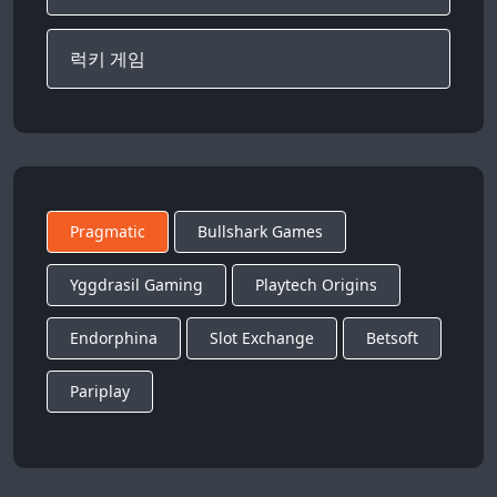
럭키 게임
Pragmatic
Bullshark Games
Yggdrasil Gaming
Playtech Origins
Endorphina
Slot Exchange
Betsoft
Pariplay