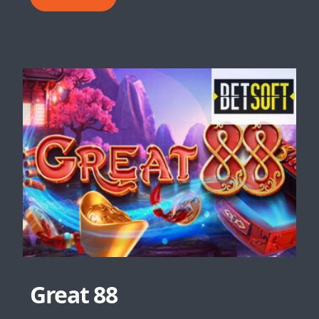
Great 88