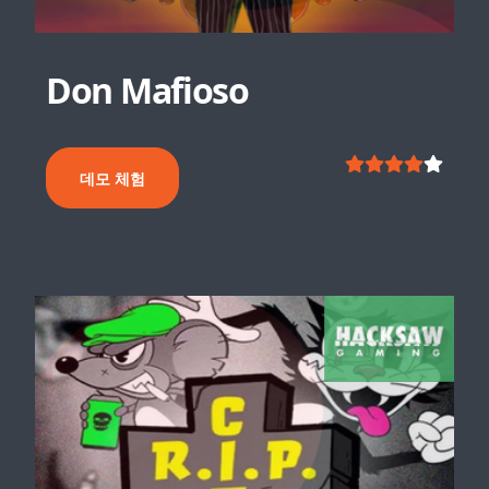
Don Mafioso
데모 체험