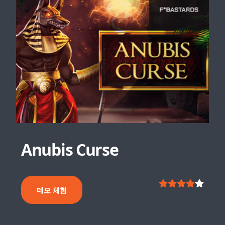
Anubis Curse
데모 체험