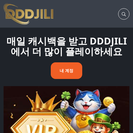
매일 캐시백을 받고 DDDJILI
에서 더 많이 플레이하세요
내 계정